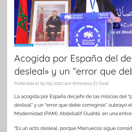
Acogida por España del de
desleal» y un “error que d
Publicada el
15/05/2021
por
Aminatou El Ouali
La acogida por España del jefe de las milicias del 
desleal” y un “error que debe corregirse”, subrayó e
Modernidad (PAM), Abdellatif Ouahbi, en una entrevi
“Es un acto desleal, porque Marruecos sigue consi