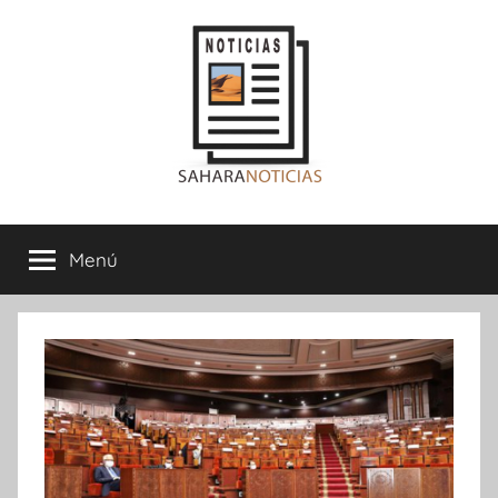
Saltar
al
contenido
Sahara
Menú
Noticias