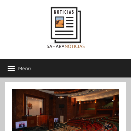
Saltar
al
contenido
Sahara
Menú
Noticias