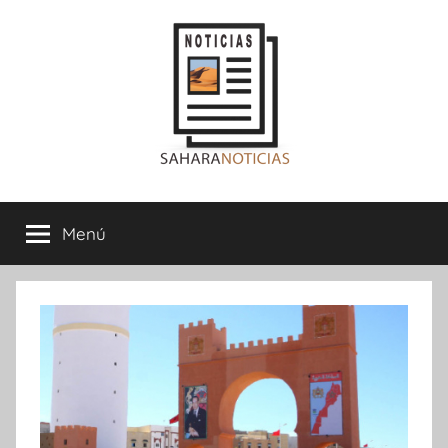
Saltar
al
contenido
Sahara
Menú
Noticias