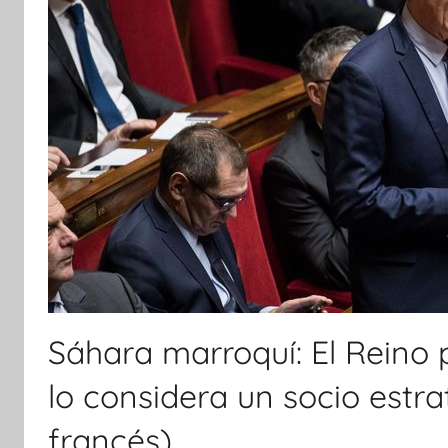
Sáhara marroquí: El Reino
lo considera un socio estra
francés)