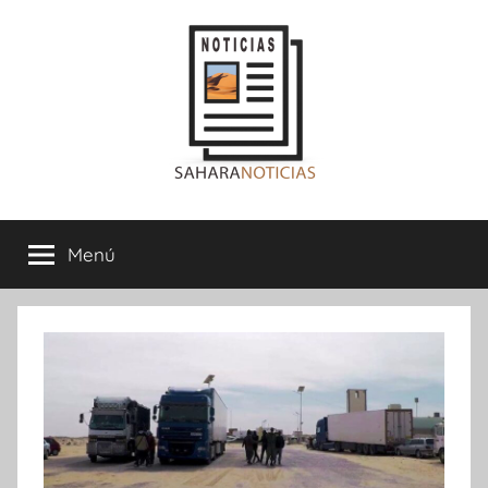
Saltar
al
contenido
Sahara
Menú
Noticias