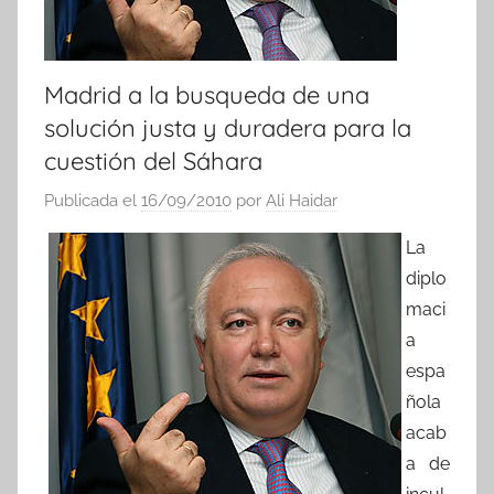
Madrid a la busqueda de una
solución justa y duradera para la
cuestión del Sáhara
Publicada el
16/09/2010
por
Ali Haidar
La
diplo
maci
a
espa
ñola
acab
a de