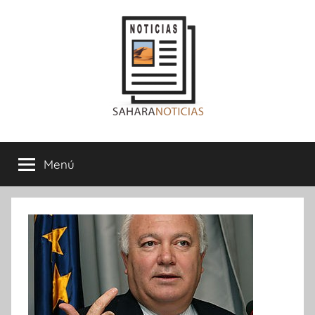
Saltar
al
contenido
Sahara
Menú
Noticias