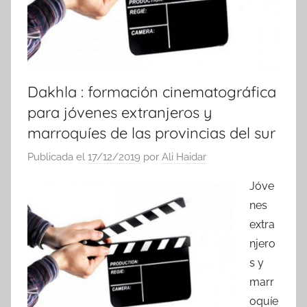
Dakhla : formación cinematográfica
para jóvenes extranjeros y
marroquíes de las provincias del sur
Publicada el
17/12/2019
por
Ali Haidar
Jóve
nes
extra
njero
s y
marr
oquíe