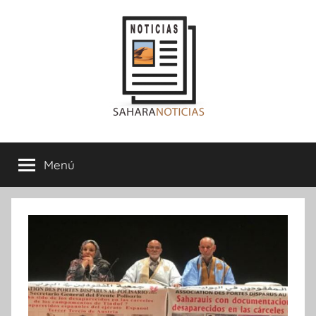
Saltar
al
contenido
Sahara
Menú
Noticias