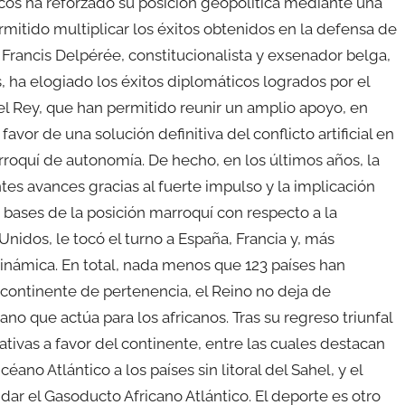
cos ha reforzado su posición geopolítica mediante una
ermitido multiplicar los éxitos obtenidos en la defensa de
do Francis Delpérée, constitucionalista y exsenador belga,
 ha elogiado los éxitos diplomáticos logrados por el
 el Rey, que han permitido reunir un amplio apoyo, en
avor de una solución definitiva del conflicto artificial en
rroquí de autonomía. De hecho, en los últimos años, la
s avances gracias al fuerte impulso y la implicación
 bases de la posición marroquí con respecto a la
nidos, le tocó el turno a España, Francia y, más
inámica. En total, nada menos que 123 países han
 continente de pertenencia, el Reino no deja de
no que actúa para los africanos. Tras su regreso triunfal
iativas a favor del continente, entre las cuales destacan
Océano Atlántico a los países sin litoral del Sahel, y el
idar el Gasoducto Africano Atlántico. El deporte es otro