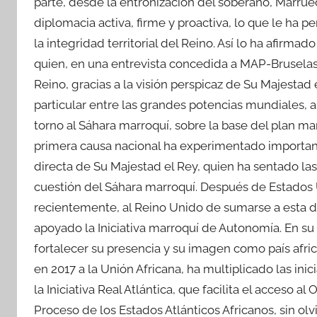
parte, desde la entronización del soberano, Marrue
diplomacia activa, firme y proactiva, lo que le ha p
la integridad territorial del Reino. Así lo ha afirma
quien, en una entrevista concedida a MAP-Bruselas,
Reino, gracias a la visión perspicaz de Su Majestad
particular entre las grandes potencias mundiales, a f
torno al Sáhara marroquí, sobre la base del plan ma
primera causa nacional ha experimentado importante
directa de Su Majestad el Rey, quien ha sentado las
cuestión del Sáhara marroquí. Después de Estados U
recientemente, al Reino Unido de sumarse a esta d
apoyado la Iniciativa marroquí de Autonomía. En su
fortalecer su presencia y su imagen como país africa
en 2017 a la Unión Africana, ha multiplicado las inic
la Iniciativa Real Atlántica, que facilita el acceso al 
Proceso de los Estados Atlánticos Africanos, sin olv