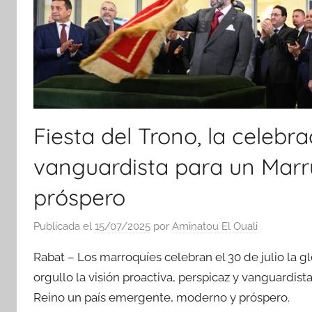
Fiesta del Trono, la celebr
vanguardista para un Mar
próspero
Publicada el
15/07/2025
por
Aminatou El Ouali
Rabat – Los marroquíes celebran el 30 de julio la gl
orgullo la visión proactiva, perspicaz y vanguard
Reino un país emergente, moderno y próspero.