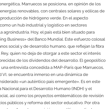
n energética, Marruecos se posiciona, en opinión de los
energías renovables, con centrales solares y eólicas de
e producción de hidrógeno verde. En el aspecto
mo un hub industrial y logístico en sectores
 agroindustria. Hoy, el país está bien situado para
«Doing Business» del Banco Mundial. Este esfuerzo colosal
s social y de desarrollo humano, que reflejan la fibra
y, quien no deja de otorgar a este sector el interés
recidas de los dividendos del desarrollo. El geopolítico
en una entrevista concedida a MAP-París que Marruecos,
 VI, se encuentra inmerso en una dinámica de
onsiderado «un auténtico país emergente». Es en este
va Nacional para el Desarrollo Humano (INDH) y el
cial, así como los proyectos emblemáticos de revisión
icios públicos y reforma del sector educativo. Por otra