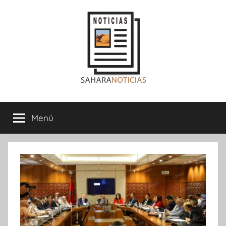
Saltar
al
contenido
Sahara
Menú
Noticias