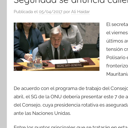
Publicada el
05/04/2017
por
Ali Haidar
El secret
el vierne
últimos a
tensión c
Polisario
fronteriz
Mauritani
De acuerdo con el programa de trabajo del Consej
abril, el SG de la ONU debería presentar este 7 de 
del Consejo, cuya presidencia rotativa es asegurad
ante las Naciones Unidas.
Entre los puntos principales que se tratarán en esta