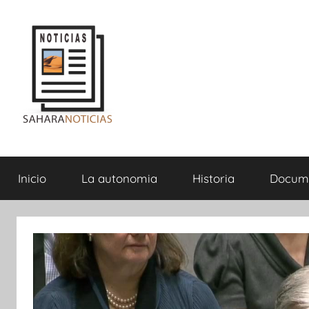
Saltar
al
contenido
Sahara
Inicio
La autonomia
Historia
Docum
Noticias