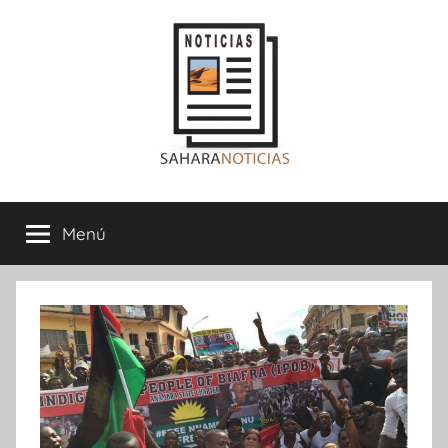
Saltar
al
contenido
Sahara
Menú
Noticias