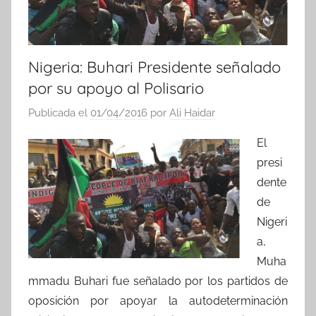
Nigeria: Buhari Presidente señalado
por su apoyo al Polisario
Publicada el
01/04/2016
por
Ali Haidar
El
presi
dente
de
Nigeri
a,
Muha
mmadu Buhari fue señalado por los partidos de
oposición por apoyar la autodeterminación