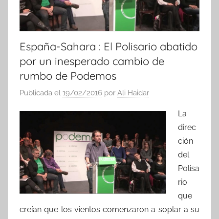
España-Sahara : El Polisario abatido
por un inesperado cambio de
rumbo de Podemos
Publicada el
19/02/2016
por
Ali Haidar
La
direc
ción
del
Polisa
rio
que
creían que los vientos comenzaron a soplar a su