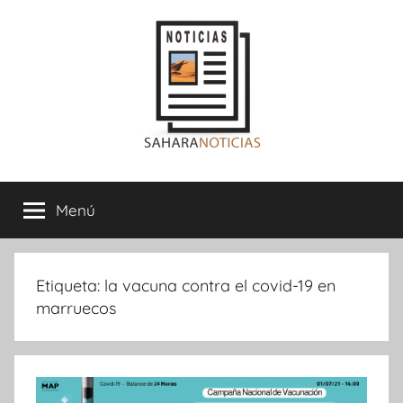
Saltar
al
contenido
Sahara
Menú
Noticias
Etiqueta:
la vacuna contra el covid-19 en
marruecos