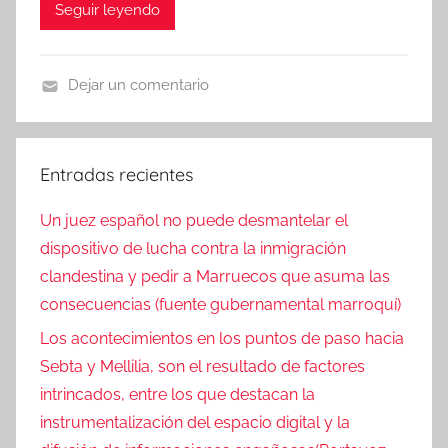
Seguir leyendo
Dejar un comentario
N
o
t
Entradas recientes
i
c
Un juez español no puede desmantelar el
i
dispositivo de lucha contra la inmigración
a
clandestina y pedir a Marruecos que asuma las
s
consecuencias (fuente gubernamental marroquí)
Los acontecimientos en los puntos de paso hacia
Sebta y Mellilia, son el resultado de factores
intrincados, entre los que destacan la
instrumentalización del espacio digital y la