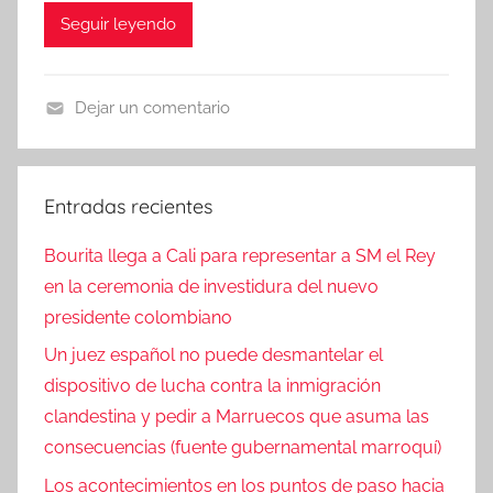
Seguir leyendo
Dejar un comentario
N
o
t
Entradas recientes
i
c
Bourita llega a Cali para representar a SM el Rey
i
en la ceremonia de investidura del nuevo
a
presidente colombiano
s
Un juez español no puede desmantelar el
dispositivo de lucha contra la inmigración
clandestina y pedir a Marruecos que asuma las
consecuencias (fuente gubernamental marroquí)
Los acontecimientos en los puntos de paso hacia