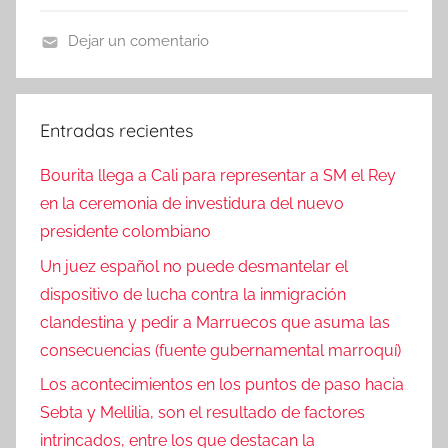
Dejar un comentario
N
o
t
Entradas recientes
i
c
Bourita llega a Cali para representar a SM el Rey
i
en la ceremonia de investidura del nuevo
a
presidente colombiano
s
Un juez español no puede desmantelar el
dispositivo de lucha contra la inmigración
clandestina y pedir a Marruecos que asuma las
consecuencias (fuente gubernamental marroquí)
Los acontecimientos en los puntos de paso hacia
Sebta y Mellilia, son el resultado de factores
intrincados, entre los que destacan la