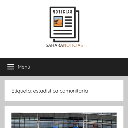
Saltar
al
contenido
Sahara
Menú
Noticias
Etiqueta:
estadística comunitaria