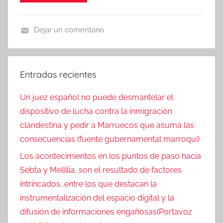
Dejar un comentario
N
o
t
Entradas recientes
i
c
Un juez español no puede desmantelar el
i
dispositivo de lucha contra la inmigración
a
clandestina y pedir a Marruecos que asuma las
s
consecuencias (fuente gubernamental marroquí)
Los acontecimientos en los puntos de paso hacia
Sebta y Mellilia, son el resultado de factores
intrincados, entre los que destacan la
instrumentalización del espacio digital y la
difusión de informaciones engañosas(Portavoz