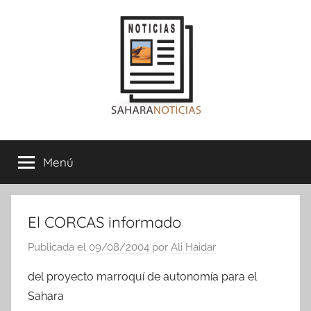
Saltar
al
contenido
Sahara
Menú
Noticias
El CORCAS informado
Publicada el
09/08/2004
por
Ali Haidar
del proyecto marroquí de autonomía para el
Sahara