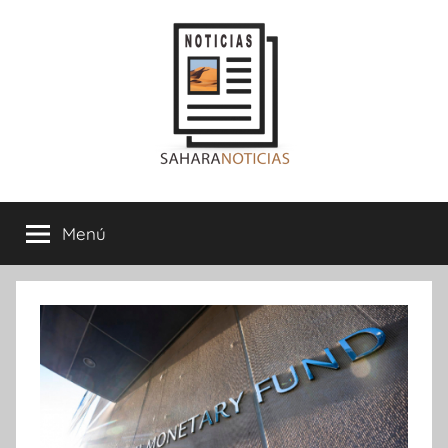
Saltar
al
contenido
Sahara
Menú
Noticias