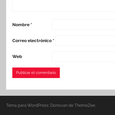
Nombre
*
Correo electrónico
*
Web
Tema para WordPress: Donovan de ThemeZee.