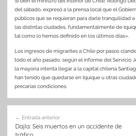
Si bien el ministro del Interior de Chile, Rodrigo 
del sábado, expresó a la prensa local que el Gobier
públicos que se requieran para darle tranquilidad a 
las distintas ciudades, fundamentalmente de Iquiq
tal como lo hemos definido en los últimos días».
Los ingresos de migrantes a Chile por pasos clande
todo el año pasado, según el informe del Servicio 
la mayoría intenta llegar a la capital chilena Santi
han tenido que quedarse en Iquique u otras ciudade
precarias condiciones.
Navegación
Entrada anterior
de
Dajla: Seis muertos en un accidente de
entradas
tráfico