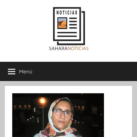
Saltar
al
contenido
Sahara
Menú
Noticias