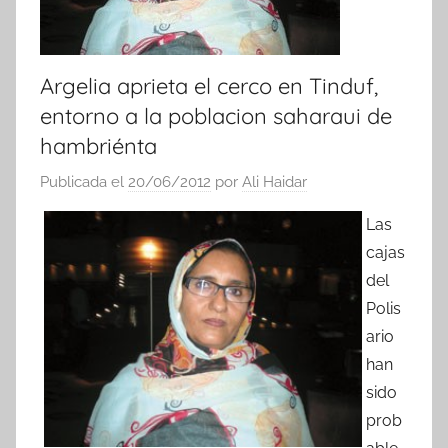
Argelia aprieta el cerco en Tinduf,
entorno a la poblacion saharaui de
hambriénta
Publicada el
20/06/2012
por
Ali Haidar
Las
cajas
del
Polis
ario
han
sido
prob