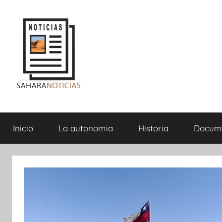
Saltar
al
contenido
Sahara
Inicio
La autonomia
Historia
Docum
Noticias