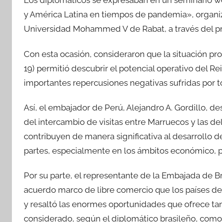
Los diplomáticos se expresaban en un seminario w
y América Latina en tiempos de pandemia», organiz
Universidad Mohammed V de Rabat, a través del pro
Con esta ocasión, consideraron que la situación p
19) permitió descubrir el potencial operativo del R
importantes repercusiones negativas sufridas por to
Así, el embajador de Perú, Alejandro A. Gordillo, d
del intercambio de visitas entre Marruecos y las 
contribuyen de manera significativa al desarrollo d
partes, especialmente en los ámbitos económico, pol
Por su parte, el representante de la Embajada de Bras
acuerdo marco de libre comercio que los países de
y resaltó las enormes oportunidades que ofrece ta
considerado, según el diplomático brasileño, como 