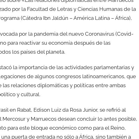
eb sobre «Las relaciones diplomáticas entre Marruecos
ado por la Facultad de Letras y Ciencias Humanas de la
grama (Cátedra Ibn Jaldún – América Latina – África),
rovocada por la pandemia del nuevo Coronavirus (Covid-
eino para reactivar su economía después de las
dos los países del planeta.
estacó la importancia de las actividades parlamentarias y
delegaciones de algunos congresos latinoamericanos, que
e las relaciones diplomáticas y políticas entre ambas
ítico y cultural.
il en Rabat, Edison Luiz da Rosa Junior, se refirió al
l Mercosur y Marruecos desean concluir lo antes posible,
nto para este bloque económico como para el Reino,
una puerta de entrada no sólo a África, sino también a