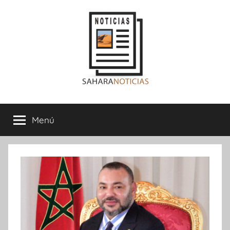
Saltar
al
contenido
Sahara
Menú
Noticias