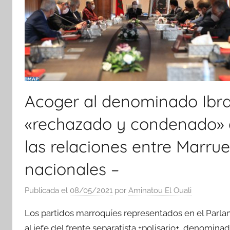
Acoger al denominado Ibra
«rechazado y condenado» q
las relaciones entre Marru
nacionales –
Publicada el
08/05/2021
por
Aminatou El Ouali
Los partidos marroquíes representados en el Parla
al jefe del frente separatista +polisario+, denomi