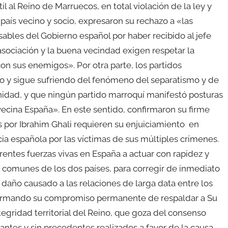
l al Reino de Marruecos, en total violación de la ley y
país vecino y socio, expresaron su rechazo a «las
ables del Gobierno español por haber recibido al jefe
 asociación y la buena vecindad exigen respetar la
con sus enemigos». Por otra parte, los partidos
o y sigue sufriendo del fenómeno del separatismo y de
nidad, y que ningún partido marroquí manifestó posturas
 vecina España». En este sentido, confirmaron su firme
 por Ibrahim Ghali requieren su enjuiciamiento en
cia española por las víctimas de sus múltiples crímenes.
erentes fuerzas vivas en España a actuar con rapidez y
os comunes de los dos países, para corregir de inmediato
l daño causado a las relaciones de larga data entre los
afirmando su compromiso permanente de respaldar a Su
gridad territorial del Reino, que goza del consenso
tantes y sin precedentes realizados a favor de la causa