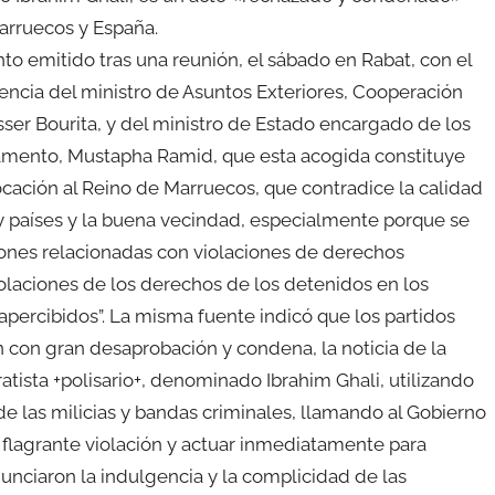
Marruecos y España.
to emitido tras una reunión, el sábado en Rabat, con el
encia del ministro de Asuntos Exteriores, Cooperación
sser Bourita, y del ministro de Estado encargado de los
amento, Mustapha Ramid, que esta acogida constituye
cación al Reino de Marruecos, que contradice la calidad
s y países y la buena vecindad, especialmente porque se
ones relacionadas con violaciones de derechos
laciones de los derechos de los detenidos en los
ercibidos”. La misma fuente indicó que los partidos
 con gran desaprobación y condena, la noticia de la
atista +polisario+, denominado Ibrahim Ghali, utilizando
de las milicias y bandas criminales, llamando al Gobierno
a flagrante violación y actuar inmediatamente para
nunciaron la indulgencia y la complicidad de las