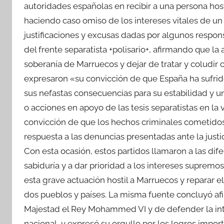
autoridades españolas en recibir a una persona hosti
haciendo caso omiso de los intereses vitales de un 
justificaciones y excusas dadas por algunos respons
del frente separatista +polisario+, afirmando que la
soberanía de Marruecos y dejar de tratar y coludir 
expresaron «su convicción de que España ha sufrid
sus nefastas consecuencias para su estabilidad y u
o acciones en apoyo de las tesis separatistas en la
convicción de que los hechos criminales cometidos
respuesta a las denuncias presentadas ante la justi
Con esta ocasión, estos partidos llamaron a las dif
sabiduría y a dar prioridad a los intereses suprem
esta grave actuación hostil a Marruecos y reparar e
dos pueblos y países. La misma fuente concluyó 
Majestad el Rey Mohammed VI y de defender la inte
nacional, y expresó su orgullo por los logros impor