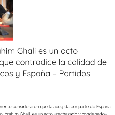
him Ghali es un acto
ue contradice la calidad de
ecos y España – Partidos
mento consideraron que la acogida por parte de España
nado Ibrahim Ghali, es un acto «rechazado y condenado»