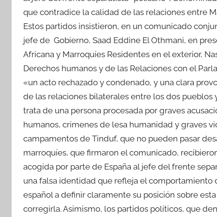
que contradice la calidad de las relaciones entre 
Estos partidos insistieron, en un comunicado conjun
jefe de Gobierno, Saad Eddine El Othmani, en pres
Africana y Marroquíes Residentes en el exterior, Na
Derechos humanos y de las Relaciones con el Parl
«un acto rechazado y condenado, y una clara provo
de las relaciones bilaterales entre los dos pueblo
trata de una persona procesada por graves acusaci
humanos, crímenes de lesa humanidad y graves vio
campamentos de Tinduf, que no pueden pasar desap
marroquíes, que firmaron el comunicado, recibieron
acogida por parte de España al jefe del frente separ
una falsa identidad que refleja el comportamiento 
español a definir claramente su posición sobre est
corregirla. Asimismo, los partidos políticos, que de