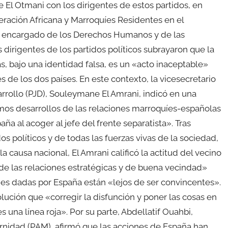
 El Otmani con los dirigentes de estos partidos, en
eración Africana y Marroquíes Residentes en el
ado encargado de los Derechos Humanos y de las
dirigentes de los partidos políticos subrayaron que la
tas, bajo una identidad falsa, es un «acto inaceptable»
s de los dos países. En este contexto, la vicesecretario
sarrollo (PJD), Souleymane El Amrani, indicó en una
timos desarrollos de las relaciones marroquíes-españolas
a al acoger al jefe del frente separatista». Tras
os políticos y de todas las fuerzas vivas de la sociedad,
causa nacional, El Amrani calificó la actitud del vecino
 de las relaciones estratégicas y de buena vecindad»
ones dadas por España están «lejos de ser convincentes».
olución que «corregir la disfunción y poner las cosas en
es una línea roja». Por su parte, Abdellatif Ouahbi,
ernidad (PAM), afirmó que las acciones de España han