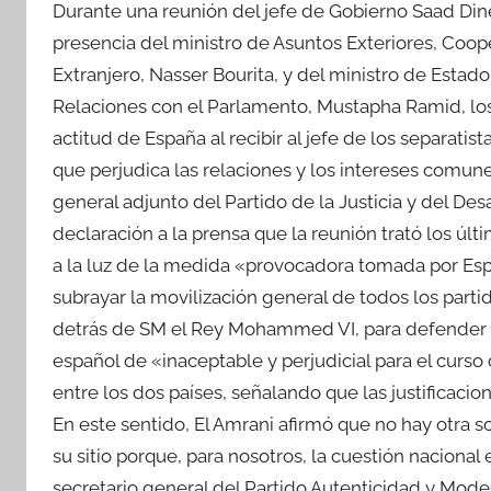
Durante una reunión del jefe de Gobierno Saad Dine
presencia del ministro de Asuntos Exteriores, Coop
Extranjero, Nasser Bourita, y del ministro de Est
Relaciones con el Parlamento, Mustapha Ramid, los 
actitud de España al recibir al jefe de los separatis
que perjudica las relaciones y los intereses comune
general adjunto del Partido de la Justicia y del De
declaración a la prensa que la reunión trató los úl
a la luz de la medida «provocadora tomada por Españ
subrayar la movilización general de todos los partid
detrás de SM el Rey Mohammed VI, para defender la 
español de «inaceptable y perjudicial para el curso
entre los dos países, señalando que las justificaci
En este sentido, El Amrani afirmó que no hay otra s
su sitio porque, para nosotros, la cuestión nacional 
secretario general del Partido Autenticidad y Mod