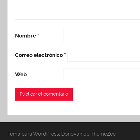
Nombre
*
Correo electrónico
*
Web
Tema para WordPress: Donovan de ThemeZee.