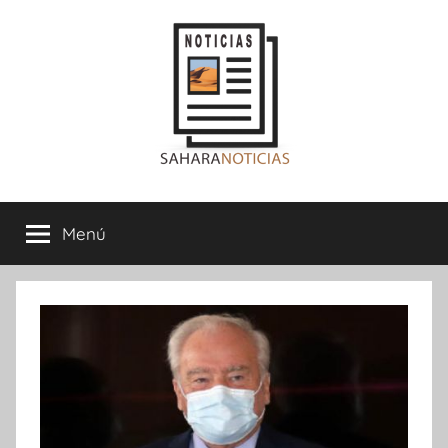
Saltar
al
contenido
Sahara
Menú
Noticias