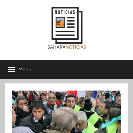
Saltar
al
contenido
Sahara
Menú
Noticias