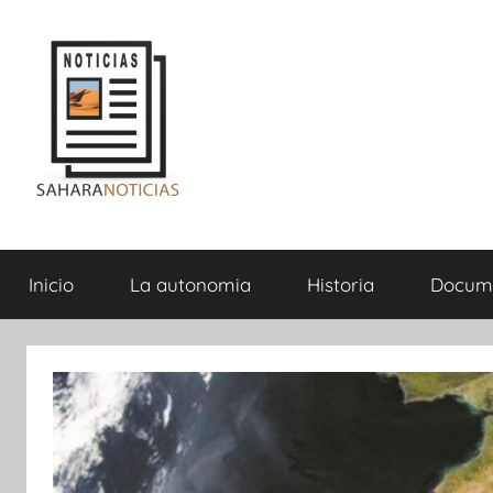
Saltar
al
contenido
Sahara
Inicio
La autonomia
Historia
Docum
Noticias