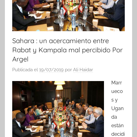
Sahara : un acercamiento entre
Rabat y Kampala mal percibido Por
Argel
Publicada el
19/07/2019
por
Ali Haidar
Marr
ueco
s y
Ugan
da
están
decidi