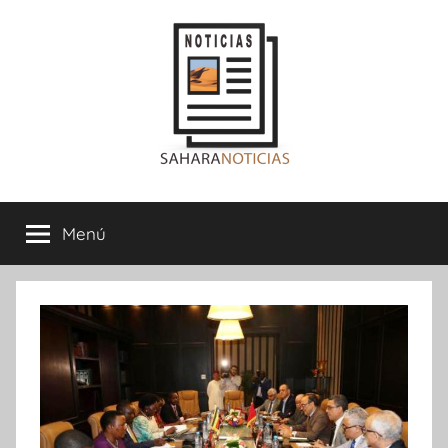
Saltar
al
contenido
Sahara
Menú
Noticias