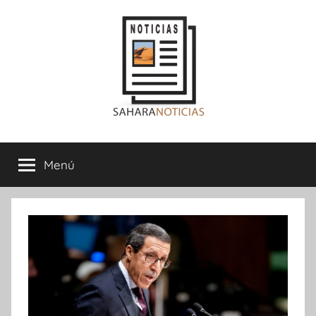
Saltar
al
contenido
Sahara
Menú
Noticias