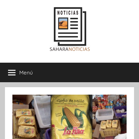
Saltar
al
contenido
Sahara
Menú
Noticias