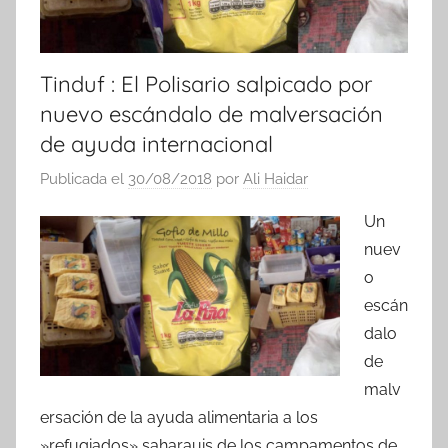
Tinduf : El Polisario salpicado por
nuevo escándalo de malversación
de ayuda internacional
Publicada el
30/08/2018
por
Ali Haidar
Un
nuev
o
escán
dalo
de
malv
ersación de la ayuda alimentaria a los
»refugiados» saharauis de los campamentos de