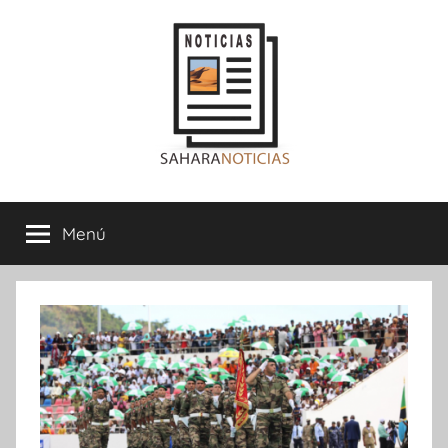
Saltar
al
contenido
Sahara
Menú
Noticias