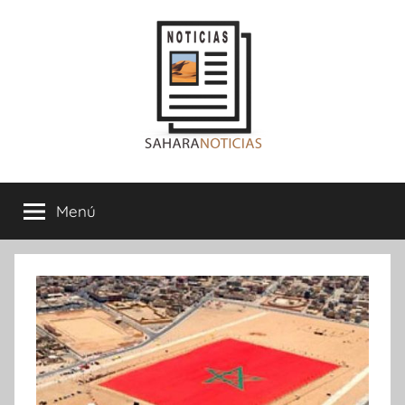
Saltar
al
contenido
Sahara
Menú
Noticias