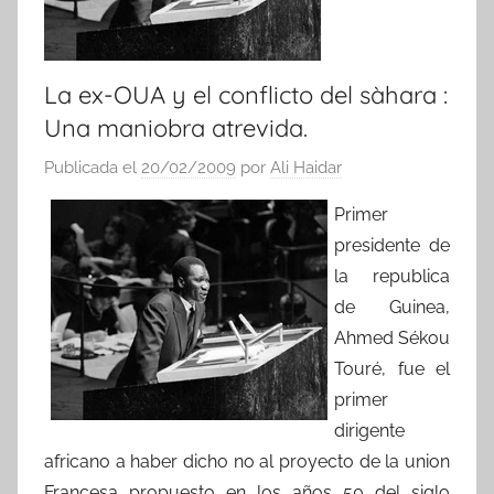
La ex-OUA y el conflicto del sàhara :
Una maniobra atrevida.
Publicada el
20/02/2009
por
Ali Haidar
Primer
presidente de
la republica
de Guinea,
Ahmed Sékou
Touré, fue el
primer
dirigente
africano a haber dicho no al proyecto de la union
Francesa propuesto en los años 50 del siglo