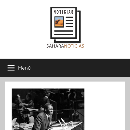
Saltar
al
contenido
Sahara
Menú
Noticias