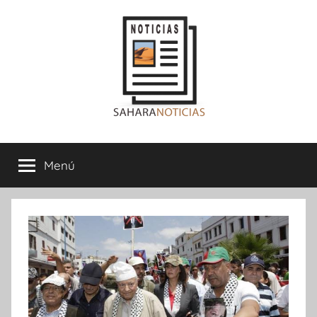
Saltar
al
contenido
Sahara
Menú
Noticias