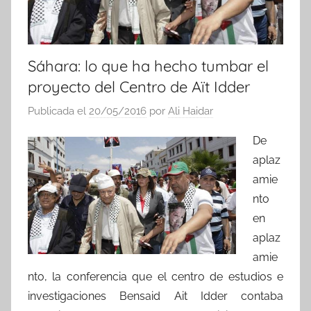
Sáhara: lo que ha hecho tumbar el
proyecto del Centro de Aït Idder
Publicada el
20/05/2016
por
Ali Haidar
De
aplaz
amie
nto
en
aplaz
amie
nto, la conferencia que el centro de estudios e
investigaciones Bensaid Ait Idder contaba