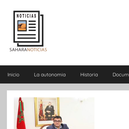
Saltar
al
contenido
Sahara
Inicio
La autonomia
Historia
Docum
Noticias