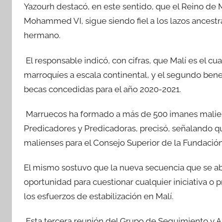
Yazourh destacó, en este sentido, que el Reino de M
Mohammed VI, sigue siendo fiel a los lazos ancestra
hermano.
El responsable indicó, con cifras, que Malí es el cua
marroquíes a escala continental, y el segundo bene
becas concedidas para el año 2020-2021.
Marruecos ha formado a más de 500 imanes malien
Predicadores y Predicadoras, precisó, señalando
malienses para el Consejo Superior de la Fundac
El mismo sostuvo que la nueva secuencia que se ab
oportunidad para cuestionar cualquier iniciativa o
los esfuerzos de estabilización en Malí.
Esta tercera reunión del Grupo de Seguimiento y Ap