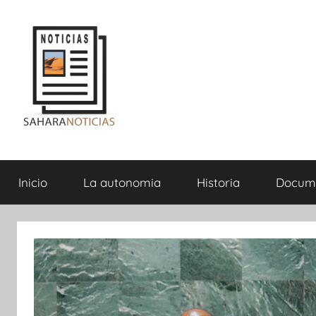
Saltar
al
contenido
Sahara
Inicio
La autonomia
Historia
Docum
Noticias