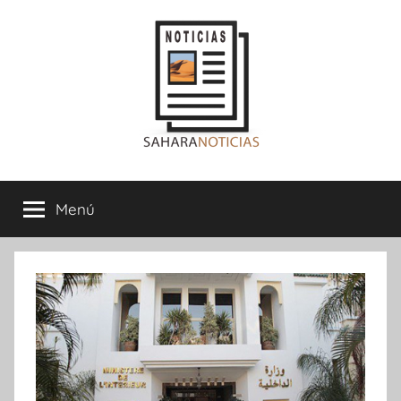
Saltar
al
contenido
Sahara
Menú
Noticias