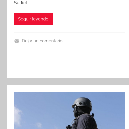
Su fiel
Seguir leyendo
Dejar un comentario
N
o
t
i
c
i
a
s