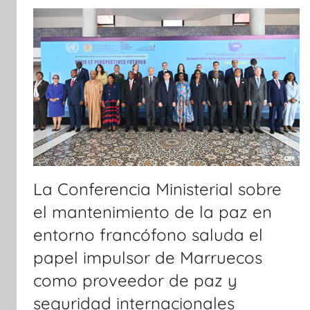
t
i
c
i
a
s
La Conferencia Ministerial sobre
el mantenimiento de la paz en
entorno francófono saluda el
papel impulsor de Marruecos
como proveedor de paz y
seguridad internacionales