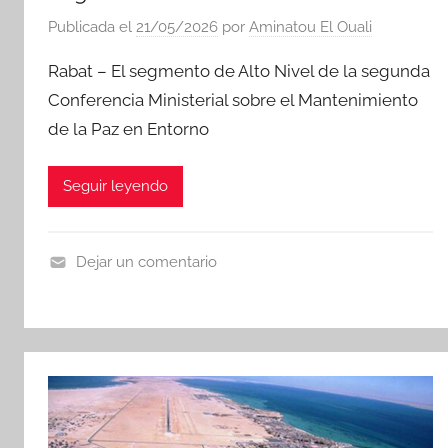
Publicada el
21/05/2026
por
Aminatou El Ouali
Rabat – El segmento de Alto Nivel de la segunda
Conferencia Ministerial sobre el Mantenimiento
de la Paz en Entorno
Seguir leyendo
Dejar un comentario
N
o
t
i
c
i
a