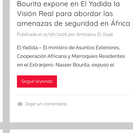
Bourita expone en El Yadida la
Visión Real para abordar las
amenazas de seguridad en África
Publicada el
11/06/2026
por
Aminatou El Ouali
El Yadida – El ministro de Asuntos Exteriores,
Cooperación Africana y Marroquíes Residentes
en el Extranjero, Nasser Bourita, expuso el
Seguir leyendo
Dejar un comentario
N
o
t