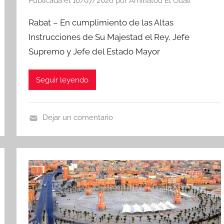
Publicada el
16/07/2026
por
Aminatou El Ouali
Rabat – En cumplimiento de las Altas
Instrucciones de Su Majestad el Rey, Jefe
Supremo y Jefe del Estado Mayor
Seguir leyendo
Dejar un comentario
N
o
t
i
c
i
a
s