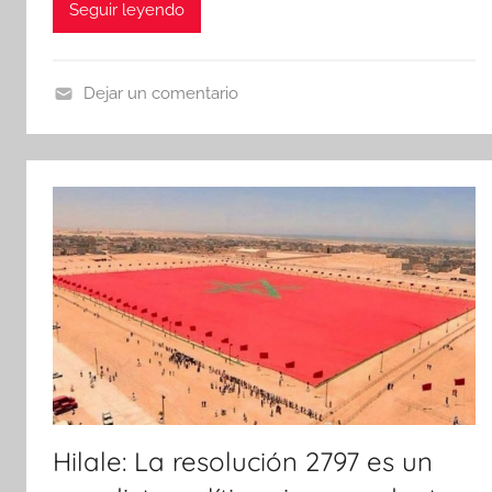
Seguir leyendo
Dejar un comentario
N
o
t
i
c
i
a
s
Hilale: La resolución 2797 es un