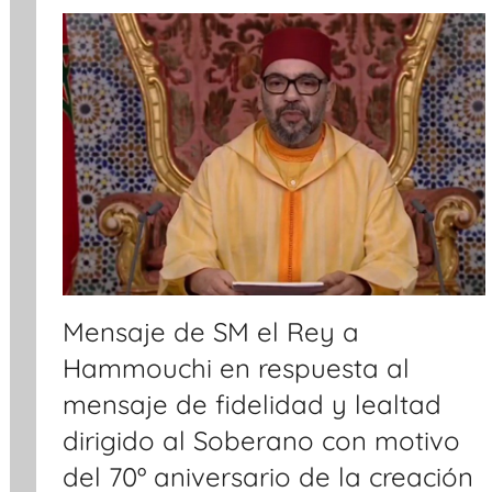
i
c
i
a
s
Mensaje de SM el Rey a
Hammouchi en respuesta al
mensaje de fidelidad y lealtad
dirigido al Soberano con motivo
del 70º aniversario de la creación