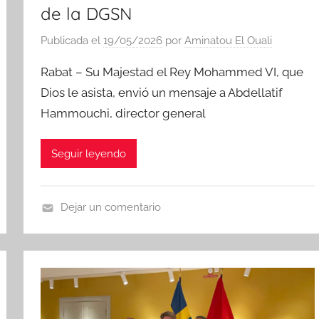
de la DGSN
Publicada el
19/05/2026
por
Aminatou El Ouali
Rabat – Su Majestad el Rey Mohammed VI, que
Dios le asista, envió un mensaje a Abdellatif
Hammouchi, director general
Seguir leyendo
Dejar un comentario
N
o
t
i
c
i