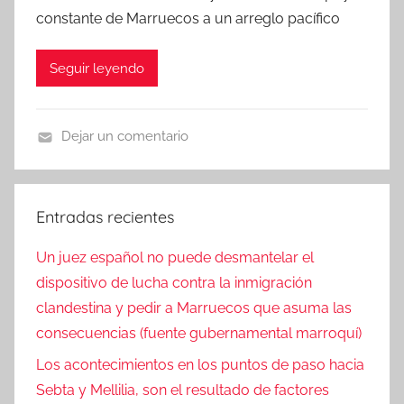
constante de Marruecos a un arreglo pacífico
Seguir leyendo
Dejar un comentario
N
o
t
Entradas recientes
i
c
Un juez español no puede desmantelar el
i
dispositivo de lucha contra la inmigración
a
clandestina y pedir a Marruecos que asuma las
s
consecuencias (fuente gubernamental marroquí)
Los acontecimientos en los puntos de paso hacia
Sebta y Mellilia, son el resultado de factores