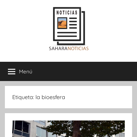
Saltar
al
contenido
Sahara
Menú
Noticias
Etiqueta:
la bioesfera