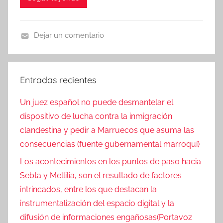
Dejar un comentario
N
o
t
Entradas recientes
i
c
Un juez español no puede desmantelar el
i
dispositivo de lucha contra la inmigración
a
clandestina y pedir a Marruecos que asuma las
s
consecuencias (fuente gubernamental marroquí)
Los acontecimientos en los puntos de paso hacia
Sebta y Mellilia, son el resultado de factores
intrincados, entre los que destacan la
instrumentalización del espacio digital y la
difusión de informaciones engañosas(Portavoz