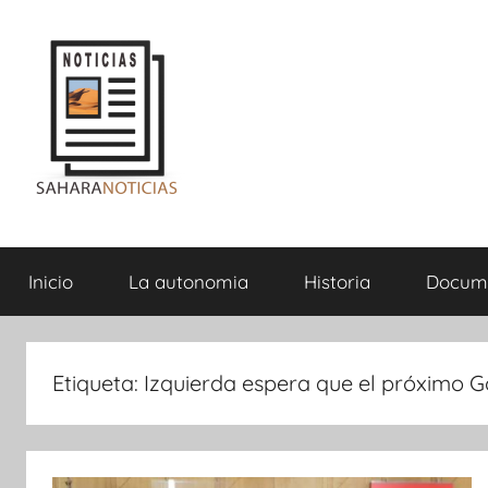
Saltar
al
contenido
Sahara
Inicio
La autonomia
Historia
Docum
Noticias
Etiqueta:
Izquierda espera que el próximo Go