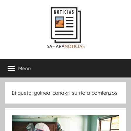
Saltar
al
contenido
Sahara
Menú
Noticias
Etiqueta:
guinea-conakri sufrió a comienzos