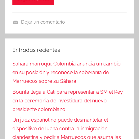
Dejar un comentario
N
o
t
Entradas recientes
i
c
Sáhara marroquí: Colombia anuncia un cambio
i
en su posición y reconoce la soberanía de
a
Marruecos sobre su Sáhara
s
Bourita llega a Cali para representar a SM el Rey
en la ceremonia de investidura del nuevo
presidente colombiano
Un juez español no puede desmantelar el
dispositivo de lucha contra la inmigración
clandestina y pedir a Marruecos que asuma las