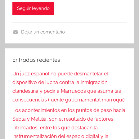
Seguir leyendo
Dejar un comentario
N
o
t
Entradas recientes
i
c
Un juez español no puede desmantelar el
i
dispositivo de lucha contra la inmigración
a
clandestina y pedir a Marruecos que asuma las
s
consecuencias (fuente gubernamental marroquí)
Los acontecimientos en los puntos de paso hacia
Sebta y Mellilia, son el resultado de factores
intrincados, entre los que destacan la
instrumentalización del espacio digital y la