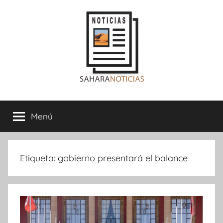
Saltar
al
contenido
Sahara
Menú
Noticias
Etiqueta:
gobierno presentará el balance