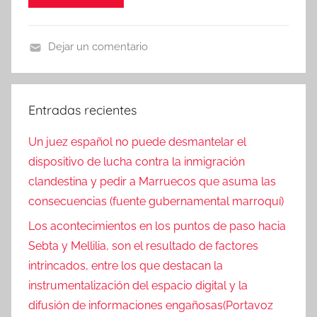
Dejar un comentario
N
o
t
Entradas recientes
i
c
Un juez español no puede desmantelar el
i
dispositivo de lucha contra la inmigración
a
clandestina y pedir a Marruecos que asuma las
s
consecuencias (fuente gubernamental marroquí)
Los acontecimientos en los puntos de paso hacia
Sebta y Mellilia, son el resultado de factores
intrincados, entre los que destacan la
instrumentalización del espacio digital y la
difusión de informaciones engañosas(Portavoz