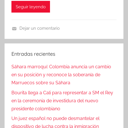
Seguir leyendo
Dejar un comentario
N
o
t
Entradas recientes
i
c
Sáhara marroquí: Colombia anuncia un cambio
i
en su posición y reconoce la soberanía de
a
Marruecos sobre su Sáhara
s
Bourita llega a Cali para representar a SM el Rey
en la ceremonia de investidura del nuevo
presidente colombiano
Un juez español no puede desmantelar el
dispositivo de lucha contra la inmigración