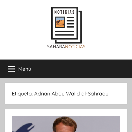
Saltar
al
contenido
Sahara
Menú
Noticias
Etiqueta:
Adnan Abou Walid al-Sahraoui