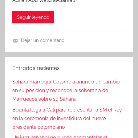
Adnan Abu Walid al-Sahraui,
Seguir leyendo
Dejar un comentario
N
o
t
Entradas recientes
i
c
Sáhara marroquí: Colombia anuncia un cambio
i
en su posición y reconoce la soberanía de
a
Marruecos sobre su Sáhara
s
Bourita llega a Cali para representar a SM el Rey
en la ceremonia de investidura del nuevo
presidente colombiano
Un juez español no puede desmantelar el